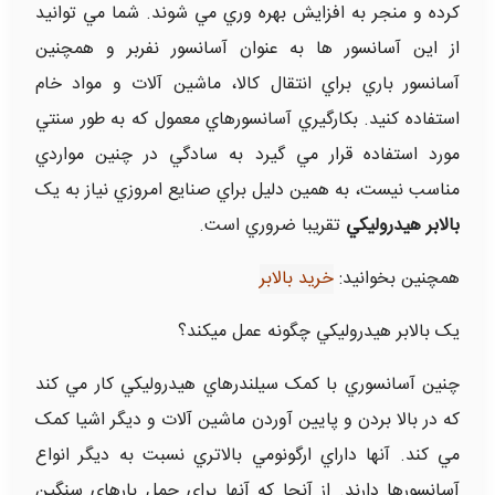
کرده و منجر به افزايش بهره وري مي شوند. شما مي توانيد
از اين آسانسور ها به عنوان آسانسور نفربر و همچنين
آسانسور باري براي انتقال کالا، ماشين آلات و مواد خام
استفاده کنيد. بکارگيري آسانسورهاي معمول که به طور سنتي
مورد استفاده قرار مي گيرد به سادگي در چنين مواردي
مناسب نيست، به همين دليل براي صنايع امروزي نياز به يک
بالابر هيدروليکي
تقريبا ضروري است.
همچنین بخوانید:
خرید بالابر
يک بالابر هيدروليکي چگونه عمل ميکند؟
چنين آسانسوري با کمک سيلندرهاي هيدروليکي کار مي کند
که در بالا بردن و پايين آوردن ماشين آلات و ديگر اشيا کمک
مي کند. آنها داراي ارگونومي بالاتري نسبت به ديگر انواع
آسانسورها دارند. از آنجا که آنها براي حمل بارهاي سنگين