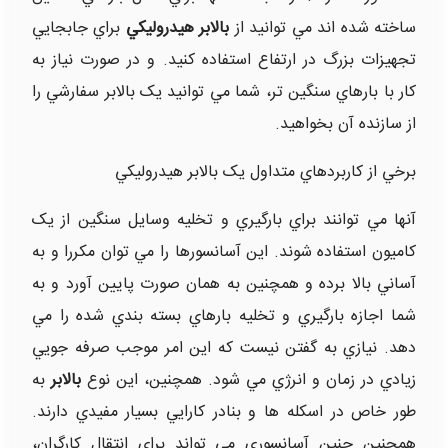
ساخته شده اند مي توانيد از
بالابر هيدروليکي
براي جابجايي
تجهيزات بزرگ در ارتفاع استفاده کنيد. و در صورت نياز به
کار با بارهاي سنگين تر، شما مي توانيد يک بالابر سفارشي را
از سازنده آن بخواهيد.
برخي از کاربردهاي متداول يک بالابر هيدروليکي
آنها مي توانند براي بارگيري و تخليه وسايل سنگين از يک
کاميون استفاده شوند. اين آسانسورها را مي توان مکررا و به
آساني بالا برده و همچنين به همان صورت پايين آورد و به
شما اجازه بارگيري و تخليه بارهاي بسته بندي شده را مي
دهد. نيازي به گفتن نيست که اين امر موجب صرفه جويي
زيادي در زمان و انرژي مي شود. همچنين، اين نوع
بالابر
به
طور خاص در اسکله ها و بنادر کارايي بسيار مفيدي دارند.
همچنين چنين آسانسوري مي تواند براي انتقال کارگران،