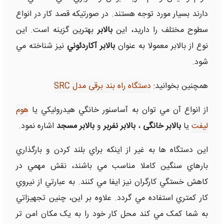
دارند بسيار مورد توجه هستند. در صورتيکه قصد کار در انواع
سطوح مختلف را داريد، اين
بالابر
بهترين گزينه است. اين
نوع از بالابر معمولا به عنوان
بالابر آکاردئوني
نيز شناخته مي
شود.
همچنین بخوانید:
دستگاه راه بند برقی مدل SRC
از انواع آن مي توان به آساسنور خانگي هيدروليکي يا
هوم
لیفت
یا
بالابر خانگی
،
بالابر نفربر
و
بالابر مسجد
اشاره نمود.
اين دستگاه ها به غير از اينکه براي بلند کردن و بارگذاري
بارهاي سنگين کاملا مناسب مي باشند، نقش مهمي در
کاهش خستگي کارگران نيز ايفا مي کنند. به عبارتي از نيروي
کار کمتري استفاده مي گردد. علاوه بر اين، چنين تجهيزاتي
به شما کمک مي کند محل کار خود را به يک مکان امن تر