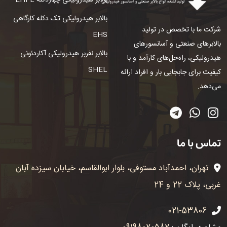
بالابر هیدرولیکی چهاردکله EHFL
بالابر هیدرولیکی تک دکله کارگاهی
شرکت ما با تخصص در تولید
EHS
بالابرهای صنعتی و آسانسورهای
بالابر نفربر هیدرولیکی آکاردئونی
هیدرولیکی، راه‌حل‌های کارآمد و با
SHEL
کیفیت برای جابجایی بار و افراد ارائه
می‌دهد.
تماس با ما
تهران، احمدآباد مستوفی، بلوار ابوالقاسم، خیابان سیزده آبان
غربی، پلاک 22 و 24
021-53806