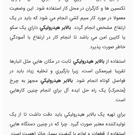
تکنسين ها و کارگران در محل کار استفاده شود. اين وضعيت
معمولا در مورد کار سيم کشي انجام مي شود که بايد در يک
ارتفاع مشخص انجام گردد.
بالابر هيدروليکي
داراي يک سکو
يا کابين امن مي باشد تا انجام کار در ارتفاع با آسودگي
خاطر صورت پذيرد.
استفاده از
بالابر هيدروليکي
ثابت در مکان هايي مثل انبارها
تقريبا غيرممکن است، زيرا بارگيري و تخليه زياد بايد در
فواصل کوتاه انجام شود.
بالابر هيدروليکي
مجهز به چرخ
(متحرک) يک راه حل ايده آل براي انجام چنين کارهايي
است.
براي تهيه يک بالابر هيدروليکي بايد دقت داشت تا از يک
توليدکننده معتبر صورت گيرد. چرا که در چنين دستگاه هايي
استفاده از قطعات و لوازم با کيفيت بسيار حائز اهميت است.