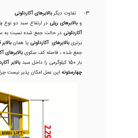
3- تفاوت دیگر
بالابرهای آکاردئونی
و
بالابرهای ریلی
در ارتفاع سبد دو نوع
با
آکاردئونی
در حالت جمع شده نسبت به سطح زمین دارند 1 متر
برتری
بالابرهای آکاردئونی
یا همان
بالابر
جمع شده ، فاصله کف سکوی
بالابرهای آک
بار 150 کیلوگرمی را داخل سبد
بالابر آکار
چهارستونه
این عمل امکان پذیر نیست چرا که باید بار 150 کیلویی را تا ارتفاع حداقل 25/2