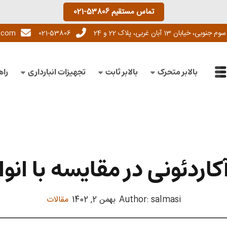
تماس مستقیم
021-53806
13 آبان غربی، پلاک 22 و 24
021-53806
l.com
بالابر متحرک
بالابر ثابت
تجهیزات انبارداری
راه
کاردئونی در مقایسه با انوا
Author: salmasi
بهمن 2, 1402
مقالات