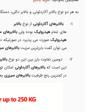
همچنین بخوانید:
خرید بالابر
به هر دو نوع بالابر آکاردئونی و بالابر دکلی، دس
1-
بالابرهای آکاردئونی
از نوع
بالابر
های تمام
هیدرولیک
بوده ولی
بالابرهای 
هیدرولیک
صورت می پذیرد در صورتیکه د
می توان گفت بارزترین مزیت
بالابرهای سی
2- دومین تفاوت بارز بین این دو نوع
بالابر
این است که
بالابرهای آکاردئونی
امکان تولید تا ظرفیت 700 کیلوگرم را دارا
در کمترین رنج ظرفیت
بالابرهای سیزری
یعنی ن