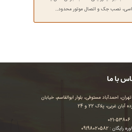
سی، نصب جک و اتصال موتور محدود…
س با ما
تهران، احمدآباد مستوفی، بلوار ابوالقاسم، خیابان
 آبان غربی، پلاک 22 و 24
021-53806
ره رایگان :
09198020582