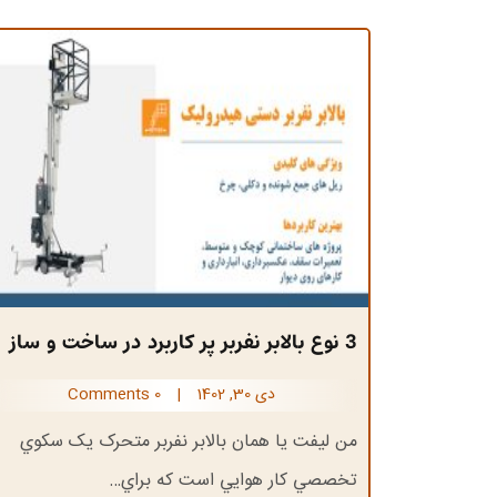
3 نوع بالابر نفربر پر کاربرد در ساخت و ساز
دی 30, 1402
|
0 Comments
من ليفت يا همان بالابر نفربر متحرک يک سکوي
تخصصي کار هوايي است که براي…