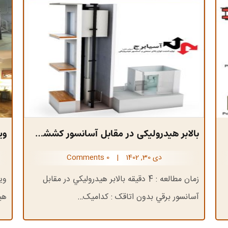
بالابر هیدرولیکی در مقابل آسانسور کششی بدون اتاقک : کدامیک برای هتل مناسب است؟
وی
دی 30, 1402
|
0 Comments
زمان مطالعه : 4 دقيقه بالابر هيدروليکي در مقابل
وی
آسانسور برقي بدون اتاقک : کداميک…
هی