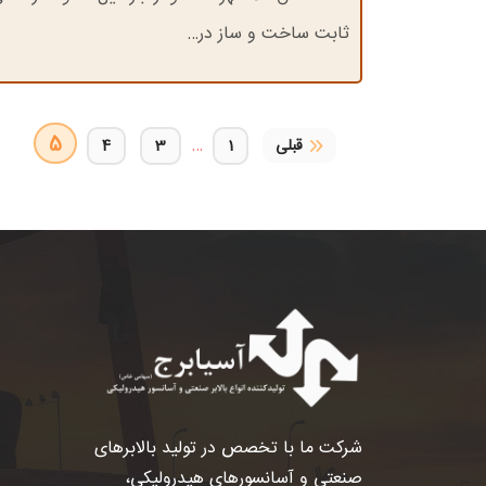
ثابت ساخت و ساز در…
صفحات
5
…
قبلی
1
3
4
شرکت ما با تخصص در تولید بالابرهای
صنعتی و آسانسورهای هیدرولیکی،