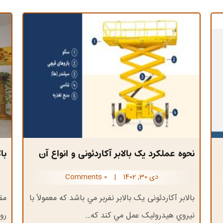
نحوه عملکرد یک بالابر آکاردئونی و انواع آن
با
دی 30, 1402
|
0 Comments
بالابر آکاردئونی يک بالابر نفربر مي باشد که معمولاً با
مق
نيروي هيدروليک عمل مي کند که…
رو