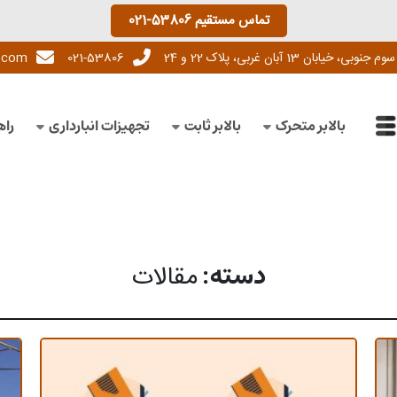
تماس مستقیم
021-53806
13 آبان غربی، پلاک 22 و 24
021-53806
l.com
بالابر متحرک
بالابر ثابت
تجهیزات انبارداری
راه
دسته:
مقالات