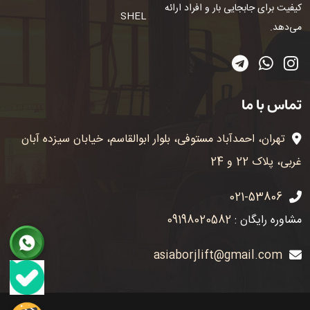
کیفیت برای جابجایی بار و افراد ارائه
SHEL
می‌دهد.
تماس با ما
تهران، احمدآباد مستوفی، بلوار ابوالقاسم، خیابان سیزده آبان
غربی، پلاک 22 و 24
021-53806
مشاوره رایگان :
09198020582
asiaborjlift@gmail.com