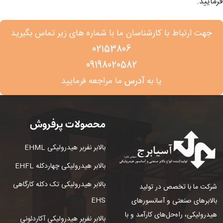
فرمایید.
جهت ارتباط با کارشناسان ما با شماره های زیر تماس بگیرید
02153806
09198020582
آدرس
یا به
ما مراجعه فرمایید
محصولات پرفروش
بالابر نفربر هیدرولیکی EHML
بالابر هیدرولیکی چهاردکله EHFL
بالابر هیدرولیکی تک دکله کارگاهی
شرکت ما با تخصص در تولید
EHS
بالابرهای صنعتی و آسانسورهای
هیدرولیکی، راه‌حل‌های کارآمد و با
بالابر نفربر هیدرولیکی آکاردئونی