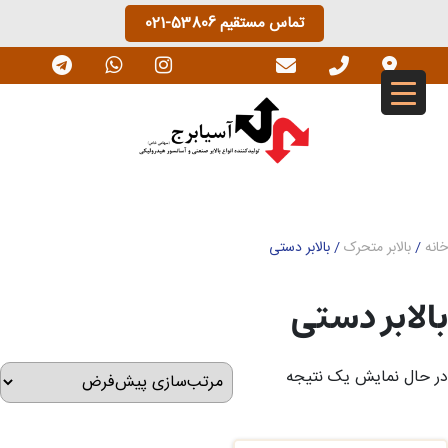
Ski
تماس مستقیم
021-53806
t
conten
خانه
/
بالابر متحرک
/ بالابر دستی
بالابر دستی
در حال نمایش یک نتیجه